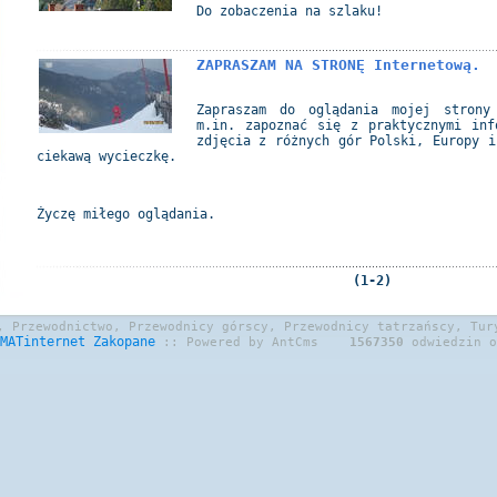
Do zobaczenia na szlaku!
ZAPRASZAM NA STRONĘ Internetową.
Zapraszam do oglądania mojej strony
m.in. zapoznać się z praktycznymi inf
zdjęcia z różnych gór Polski, Europy i
ciekawą wycieczkę.
Życzę miłego oglądania.
(1-2)
, Przewodnictwo, Przewodnicy górscy, Przewodnicy tatrzańscy, Tur
MATinternet
Zakopane
:: Powered by AntCms
1567350
odwiedzin o