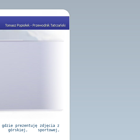
 gdzie prezentuję zdjęcia z
i górskiej, sportowej,