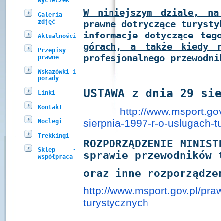
wycieczek
W niniejszym dziale, na
Galeria
zdjęć
prawne dotryczące turysty
informacje dotyczące teg
Aktualności
górach, a także kiedy n
Przepisy
profesjonalnego przewodni
prawne
Wskazówki i
porady
USTAWA
z dnia 29 si
Linki
Kontakt
http://www.msport.gov
sierpnia-1997-r-o-
uslugach-t
Noclegi
Trekkingi
ROZPORZĄDZENIE
MINIST
Sklep -
sprawie przewodników 
współpraca
oraz inne rozporządze
http://www.msport.gov.pl/
praw
turystycznych