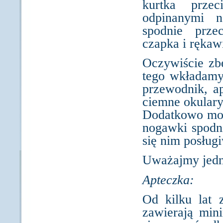
kurtka przec
odpinanymi n
spodnie prze
czapka i rękaw
Oczywiście zb
tego wkładamy
przewodnik, ap
ciemne okulary
Dodatkowo moż
nogawki spodni
się nim posług
Uważajmy jedna
Apteczka:
Od kilku lat
zawierają mini