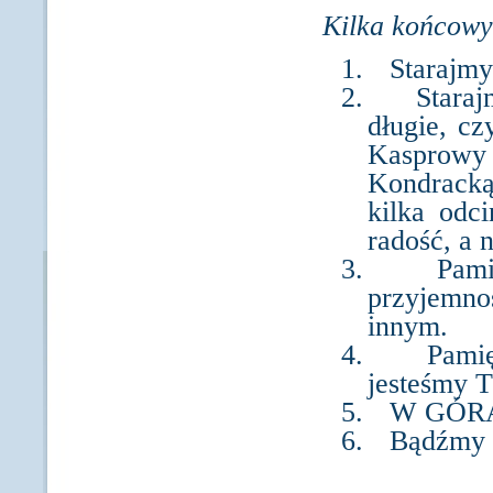
Kilka końcow
1.
Starajmy
2.
Staraj
długie, c
Kasprow
Kondracką
kilka odc
radość, a n
3.
Pami
przyjemno
innym.
4.
Pamię
jesteśmy
5.
W GÓRA
6.
Bądźmy 