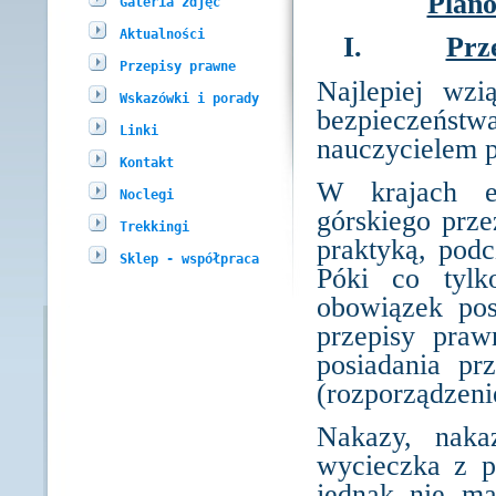
Plano
Galeria zdjęć
Aktualności
I.
Prz
Przepisy prawne
Najlepiej wz
Wskazówki i porady
bezpieczeńs
Linki
nauczycielem 
Kontakt
W krajach eu
Noclegi
górskiego prze
Trekkingi
praktyką, pod
Sklep - współpraca
Póki co tylk
obowiązek pos
przepisy pra
posiadania pr
(rozporządzeni
Nakazy, naka
wycieczka z p
jednak nie ma