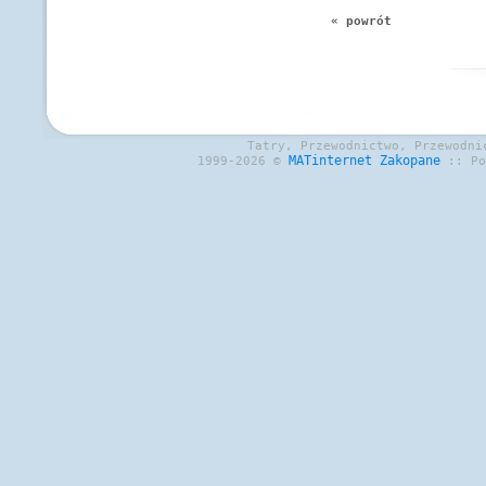
« powrót
Tatry, Przewodnictwo, Przewodni
MATinternet
Zakopane
1999-2026 ©
:: P