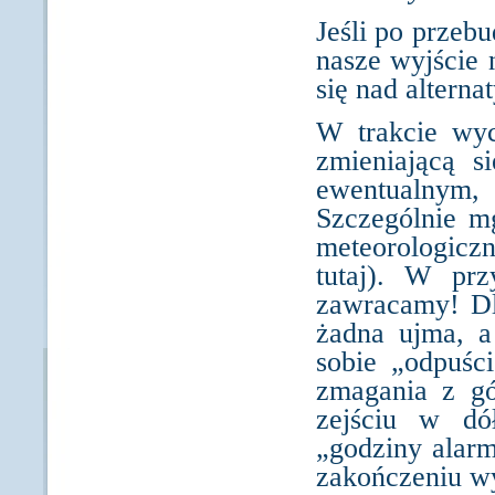
Jeśli po przebu
nasze wyjście 
się nad altern
W trakcie wyc
zmieniającą s
ewentualnym
Szczególnie m
meteorologicz
tutaj). W prz
zawracamy! Dl
żadna ujma, a
sobie „odpuśc
zmagania z gó
zejściu w d
„godziny alar
zakończeniu wy