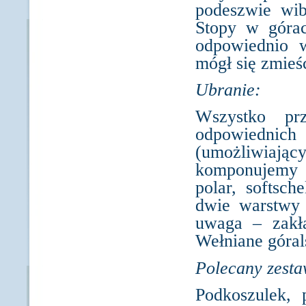
podeszwie wi
Stopy w góra
odpowiednio w
mógł się zmieśc
Ubranie:
Wszystko pr
odpowiednich 
(umożliwiając
komponujemy n
polar, softsc
dwie warstwy 
uwaga – zakła
Wełniane górals
Polecany zesta
Podkoszulek, p