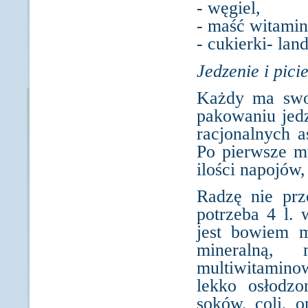
- węgiel,
- maść witami
- cukierki- lan
Jedzenie i picie
Każdy ma swoj
pakowaniu jedz
racjonalnych a
Po pierwsze m
ilości napojów
Radzę nie prz
potrzeba 4 l.
jest bowiem 
mineralną,
multiwitamino
lekko osłodzo
soków, coli, o