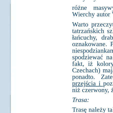
różne masywy
Wierchy autor
Warto przeczy
tatrzańskich s
łańcuchy, dra
oznakowane. P
niespodzian
spodziewać na
fakt, iż kolo
Czechach) mają
ponadto. Za
przejścia i
poz
niż czerwony, ż
Trasa:
Trasę należy t