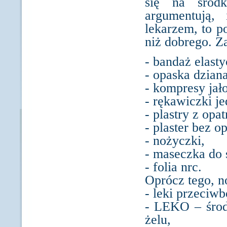
się na środk
argumentują, 
lekarzem, to p
niż dobrego. Z
- bandaż elasty
- opaska dziana
- kompresy jał
- rękawiczki j
- plastry z opa
- plaster bez o
- nożyczki,
- maseczka do 
- folia nrc.
Oprócz tego, n
- leki przeciwb
- LEKO – środ
żelu,