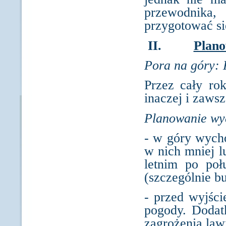
przewodnika,
przygotować si
II.
Plano
Pora na góry: 
Przez cały ro
inaczej i zawsz
Planowanie wyc
- w góry wych
w nich mniej l
letnim po poł
(szczególnie bu
- przed wyjśc
pogody. Doda
zagrożenia la