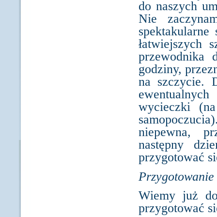
do naszych um
Nie zaczyna
spektakularne 
łatwiejszych 
przewodnika 
godziny, przez
na szczycie. 
ewentualnych
wycieczki (n
samopoczucia
niepewna, pr
następny dzi
przygotować si
Przygotowanie 
Wiemy już dok
przygotować si