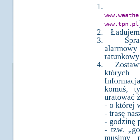
1.
www.weathe
www.tpn.pl
2.
Ładujem
3.
Spr
alarmowy
ratunkowy
4.
Zostaw
których 
Informacj
komuś, t
uratować ż
- o której
- trasę nas
- godzinę 
- tzw. „g
musimy n