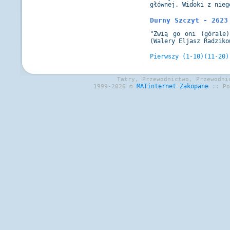
głównej. Widoki z nieg
Durny Szczyt - 2623
"Zwią go oni (górale
(Walery Eljasz Radziko
Pierwszy
(1-10)
(11-20)
Tatry, Przewodnictwo, Przewodni
MATinternet
Zakopane
1999-2026 ©
:: P